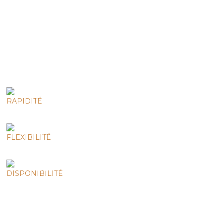
communication visuelle de A à Z.
N'hésitez surtout pas à nous contacter, nous sommes
toujours très enthousiastes à l'idée de réaliser de nouveaux
projets quel qu'ils soient ! Nicolas, David, Karine & Hervé.
RAPIDITÉ
POUR VOS SOLUTIONS
FLEXIBILITÉ
S'ADAPTER À TOUS VOS BESOINS
DISPONIBILITÉ
PAR TÉLÉPHONE OU PAR COURRIEL