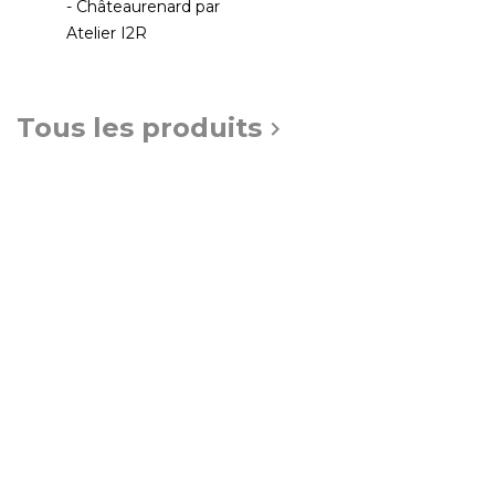
- Châteaurenard par
Atelier I2R
Tous les produits

À PROPOS DE NOTRE
SOLUTION
L'atelier I2R, entreprise familiale installée sur Châteaurenard,
est à vos côtés depuis maintenant 25 ans. Notre passion est
celle de vous accompagner dans vos projets en